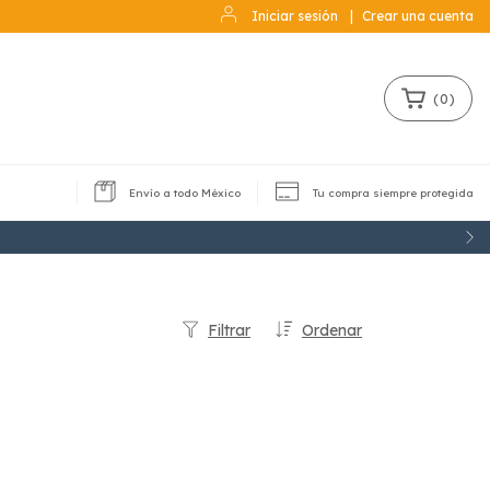
Iniciar sesión
|
Crear una cuenta
(
0
)
Envío a todo México
Tu compra siempre protegida
Filtrar
Ordenar