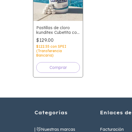
Pastillas de cloro
kunditex Cubetita con
20 pastillas
$129.00
$122.55
con
SPEI
(Transferencia
Bancaria)
Categorías
Enlaces de
| 😼Nuestras marcas
Facturación