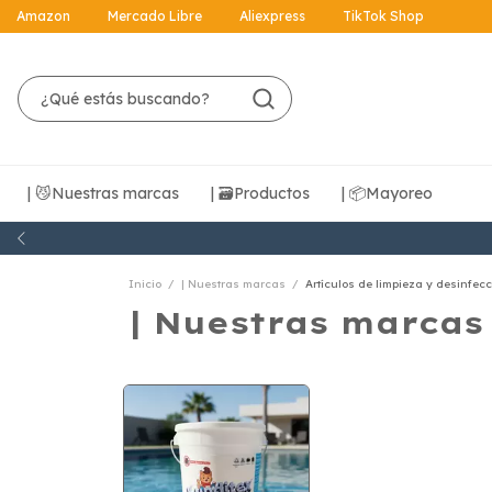
Amazon
Mercado Libre
Aliexpress
TikTok Shop
| 😼Nuestras marcas
| 🗃️Productos
| 📦Mayoreo
Inicio
/
| Nuestras marcas
/
Artículos de limpieza y desinfec
| Nuestras marcas